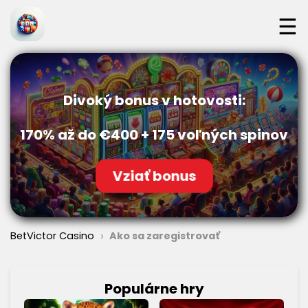
☰
Divoký bonus v hotovosti:
170% až do €400 + 175 voľných spinov
Vziať bonus
›
BetVictor Casino
Ako sa zaregistrovať
Populárne hry