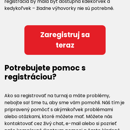
registrácia by mala byť dostupná kdekoľvek a
kedykoľvek – žiadne výhovorky nie sú potrebné.
Zaregistruj sa
teraz
Potrebujete pomoc s
registráciou?
Ako sa registrovať na turnaj a máte problémy,
nebojte sa! Sme tu, aby sme vám pomohli. Náš tím je
pripravený pomôcť s akýmikoľvek problémami
alebo otázkami, ktoré môžete mať. Môžete nás
kontaktovať cez živý chat, e-mail alebo si pozrieť