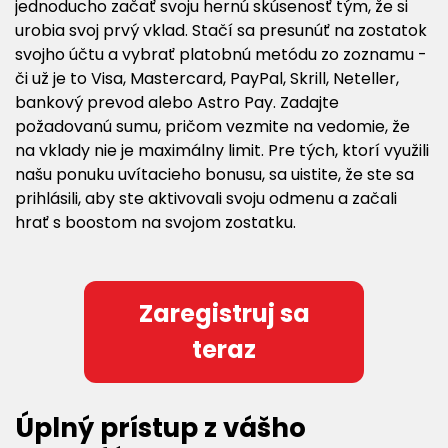
jednoducho začať svoju hernú skúsenosť tým, že si
urobia svoj prvý vklad. Stačí sa presunúť na zostatok
svojho účtu a vybrať platobnú metódu zo zoznamu -
či už je to Visa, Mastercard, PayPal, Skrill, Neteller,
bankový prevod alebo Astro Pay. Zadajte
požadovanú sumu, pričom vezmite na vedomie, že
na vklady nie je maximálny limit. Pre tých, ktorí využili
našu ponuku uvítacieho bonusu, sa uistite, že ste sa
prihlásili, aby ste aktivovali svoju odmenu a začali
hrať s boostom na svojom zostatku.
Zaregistruj sa
teraz
Úplný prístup z vášho