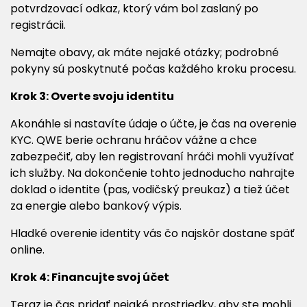
potvrdzovací odkaz, ktorý vám bol zaslaný po
registrácii.
Nemajte obavy, ak máte nejaké otázky; podrobné
pokyny sú poskytnuté počas každého kroku procesu.
Krok 3: Overte svoju identitu
Akonáhle si nastavíte údaje o účte, je čas na overenie
KYC. QWE berie ochranu hráčov vážne a chce
zabezpečiť, aby len registrovaní hráči mohli využívať
ich služby. Na dokončenie tohto jednoducho nahrajte
doklad o identite (pas, vodičský preukaz) a tiež účet
za energie alebo bankový výpis.
Hladké overenie identity vás čo najskôr dostane späť
online.
Krok 4: Financujte svoj účet
Teraz je čas pridať nejaké prostriedky, aby ste mohli