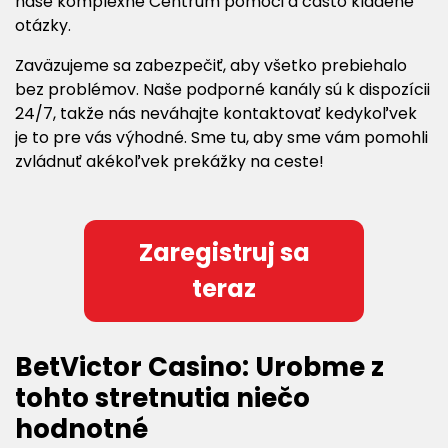
naše komplexné Centrum pomoci a často kladené
otázky.
Zaväzujeme sa zabezpečiť, aby všetko prebiehalo
bez problémov. Naše podporné kanály sú k dispozícii
24/7, takže nás neváhajte kontaktovať kedykoľvek
je to pre vás výhodné. Sme tu, aby sme vám pomohli
zvládnuť akékoľvek prekážky na ceste!
Zaregistruj sa
teraz
BetVictor Casino: Urobme z
tohto stretnutia niečo
hodnotné