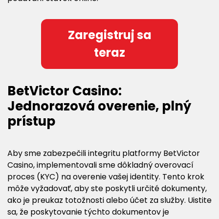
Zaregistruj sa
teraz
BetVictor Casino:
Jednorazová overenie, plný
prístup
Aby sme zabezpečili integritu platformy BetVictor
Casino, implementovali sme dôkladný overovací
proces (KYC) na overenie vašej identity. Tento krok
môže vyžadovať, aby ste poskytli určité dokumenty,
ako je preukaz totožnosti alebo účet za služby. Uistite
sa, že poskytovanie týchto dokumentov je