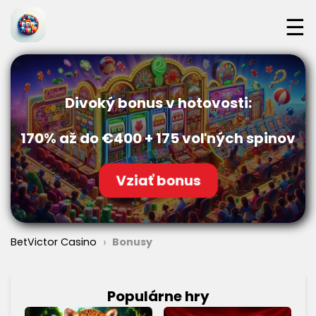
☰
Divoký bonus v hotovosti:
170% až do €400 + 175 voľných spinov
Vziať bonus
›
BetVictor Casino
Bonusy
Populárne hry