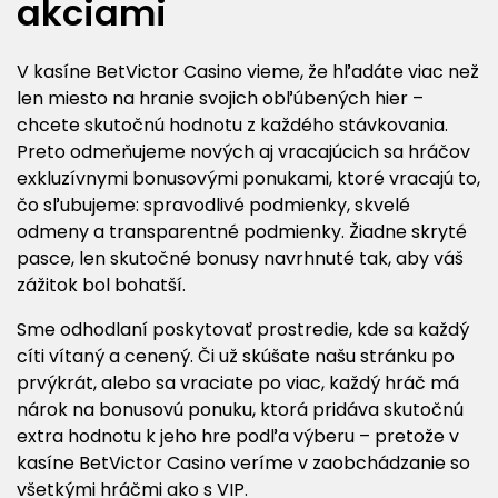
akciami
V kasíne BetVictor Casino vieme, že hľadáte viac než
len miesto na hranie svojich obľúbených hier –
chcete skutočnú hodnotu z každého stávkovania.
Preto odmeňujeme nových aj vracajúcich sa hráčov
exkluzívnymi bonusovými ponukami, ktoré vracajú to,
čo sľubujeme: spravodlivé podmienky, skvelé
odmeny a transparentné podmienky. Žiadne skryté
pasce, len skutočné bonusy navrhnuté tak, aby váš
zážitok bol bohatší.
Sme odhodlaní poskytovať prostredie, kde sa každý
cíti vítaný a cenený. Či už skúšate našu stránku po
prvýkrát, alebo sa vraciate po viac, každý hráč má
nárok na bonusovú ponuku, ktorá pridáva skutočnú
extra hodnotu k jeho hre podľa výberu – pretože v
kasíne BetVictor Casino veríme v zaobchádzanie so
všetkými hráčmi ako s VIP.