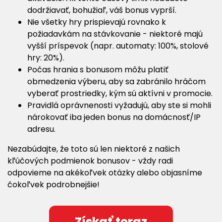
dodržiavať, bohužiaľ, váš bonus vyprší.
Nie všetky hry prispievajú rovnako k
požiadavkám na stávkovanie - niektoré majú
vyšší príspevok (napr. automaty: 100%, stolové
hry: 20%).
Počas hrania s bonusom môžu platiť
obmedzenia výberu, aby sa zabránilo hráčom
vyberať prostriedky, kým sú aktívni v promocie.
Pravidlá oprávnenosti vyžadujú, aby ste si mohli
nárokovať iba jeden bonus na domácnosť/IP
adresu.
Nezabúdajte, že toto sú len niektoré z našich
kľúčových podmienok bonusov - vždy radi
odpovieme na akékoľvek otázky alebo objasníme
čokoľvek podrobnejšie!
Získať teraz