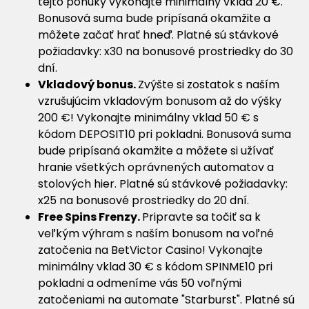
tejto ponuky vykonajte minimálny vklad 20 €.
Bonusová suma bude pripísaná okamžite a
môžete začať hrať hneď. Platné sú stávkové
požiadavky: x30 na bonusové prostriedky do 30
dní.
Vkladový bonus.
Zvýšte si zostatok s naším
vzrušujúcim vkladovým bonusom až do výšky
200 €! Vykonajte minimálny vklad 50 € s
kódom DEPOSIT10 pri pokladni. Bonusová suma
bude pripísaná okamžite a môžete si užívať
hranie všetkých oprávnených automatov a
stolových hier. Platné sú stávkové požiadavky:
x25 na bonusové prostriedky do 20 dní.
Free Spins Frenzy.
Pripravte sa točiť sa k
veľkým výhram s naším bonusom na voľné
zatočenia na BetVictor Casino! Vykonajte
minimálny vklad 30 € s kódom SPINME10 pri
pokladni a odmeníme vás 50 voľnými
zatočeniami na automate "Starburst". Platné sú