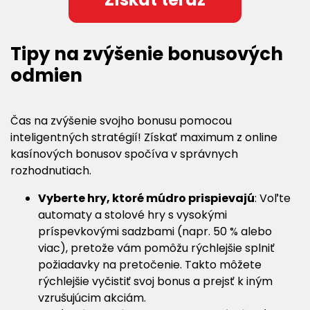
Tipy na zvýšenie bonusových
odmien
Čas na zvýšenie svojho bonusu pomocou
inteligentných stratégií! Získať maximum z online
kasínových bonusov spočíva v správnych
rozhodnutiach.
Vyberte hry, ktoré múdro prispievajú
: Voľte
automaty a stolové hry s vysokými
príspevkovými sadzbami (napr. 50 % alebo
viac), pretože vám pomôžu rýchlejšie splniť
požiadavky na pretočenie. Takto môžete
rýchlejšie vyčistiť svoj bonus a prejsť k iným
vzrušujúcim akciám.