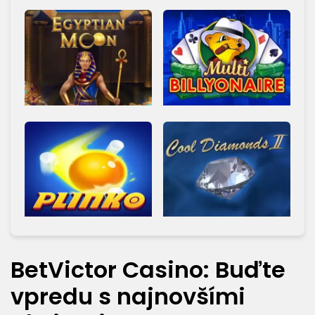
BetVictor Casino: Buďte
vpredu s najnovšími