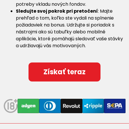
potreby vkladu nových fondov.
Sledujte svoj pokrok pri pretočení
: Majte
prehľad o tom, koľko ste vydali na splnenie
požiadaviek na bonus. Udržujte si poriadok s
nástrojmi ako sú tabuľky alebo mobilné
aplikácie, ktoré pomáhajú sledovať vaše stávky
a udržiavajú vás motivovaných.
Získať teraz